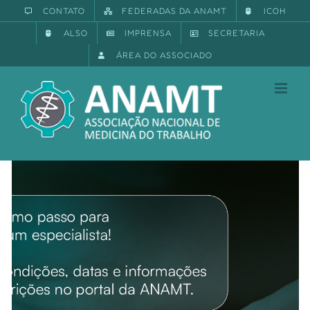
Ir
CONTATO
FEDERADAS DA ANAMT
ICOH
para
ALSO
IMPRENSA
SECRETARIA
o
conteúdo
ÁREA DO ASSOCIADO