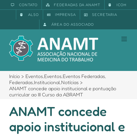
Ir
CONTATO
FEDERADAS DA ANAMT
ICOH
para
ALSO
IMPRENSA
SECRETARIA
o
conteúdo
ÁREA DO ASSOCIADO
Início
Eventos
,
Eventos
,
Eventos Federadas
,
Federadas
,
Institucional
,
Notícias
ANAMT concede apoio institucional e pontuação
curricular ao III Curso da ABRAMT
ANAMT concede
apoio institucional e