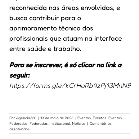
reconhecida nas áreas envolvidas, e
busca contribuir para o
aprimoramento técnico dos
profissionais que atuam na interface
entre saúde e trabalho.
Para se inscrever, é só clicar no link a
seguir:
https://forms.gle/kCrHoRb4zPj13MnN9
Por
Agencia360
|
13 de maio de 2026
|
Eventos
,
Eventos
,
Eventos
Federadas
,
Federadas
,
Institucional
,
Notícias
|
Comentários
em
desativados
ANAMT