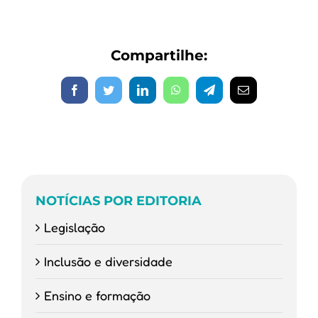
concede
apoio
institucional
e
Compartilhe:
pontuação
curricular
ao
III
Facebook
Twitter
LinkedIn
WhatsApp
Telegram
E-
Curso
mail
da
ABRAMT
NOTÍCIAS POR EDITORIA
Legislação
Inclusão e diversidade
Ensino e formação