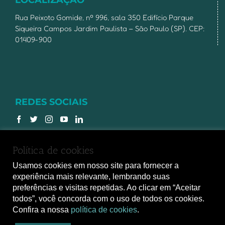
LOCALIZAÇÃO
Rua Peixoto Gomide, nº 996, sala 350 Edifício Parque
Siqueira Campos Jardim Paulista – São Paulo (SP). CEP:
01409-900
REDES SOCIAIS
Política de cookies
Usamos cookies em nosso site para fornecer a
experiência mais relevante, lembrando suas
preferências e visitas repetidas. Ao clicar em “Aceitar
Copyright 2017 - Todos os direitos reservados à
todos”, você concorda com o uso de todos os cookies.
Associação Nacional de Medicina do Trabalho
Confira a nossa
política de cookies
.
(ANAMT)