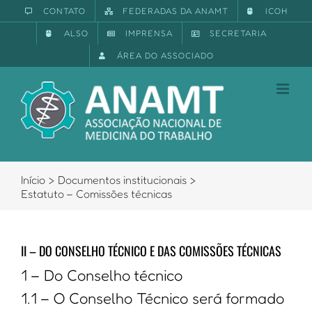
Ir
CONTATO
FEDERADAS DA ANAMT
ICOH
para
ALSO
IMPRENSA
SECRETARIA
o
conteúdo
ÁREA DO ASSOCIADO
Início
Documentos institucionais
Estatuto – Comissões técnicas
II – DO CONSELHO TÉCNICO E DAS COMISSÕES TÉCNICAS
1 – Do Conselho técnico
1.1 – O Conselho Técnico será formado