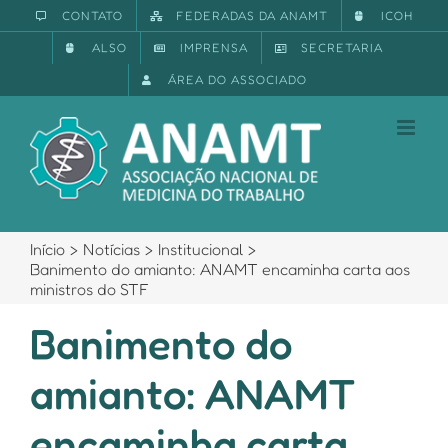
Ir
CONTATO
FEDERADAS DA ANAMT
ICOH
para
ALSO
IMPRENSA
SECRETARIA
o
conteúdo
ÁREA DO ASSOCIADO
Início
Notícias
Institucional
Banimento do amianto: ANAMT encaminha carta aos
ministros do STF
Banimento do
amianto: ANAMT
encaminha carta