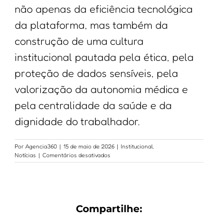
não apenas da eficiência tecnológica
da plataforma, mas também da
construção de uma cultura
institucional pautada pela ética, pela
proteção de dados sensíveis, pela
valorização da autonomia médica e
pela centralidade da saúde e da
dignidade do trabalhador.
Por
Agencia360
|
15 de maio de 2026
|
Institucional
,
em
Notícias
|
Comentários desativados
INSS
Empresa
moderniza
acesso
a
Compartilhe:
dados
previdenciários