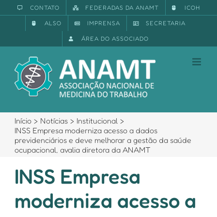
Ir
CONTATO
FEDERADAS DA ANAMT
ICOH
para
ALSO
IMPRENSA
SECRETARIA
o
conteúdo
ÁREA DO ASSOCIADO
Início
Notícias
Institucional
INSS Empresa moderniza acesso a dados
previdenciários e deve melhorar a gestão da saúde
ocupacional, avalia diretora da ANAMT
INSS Empresa
moderniza acesso a