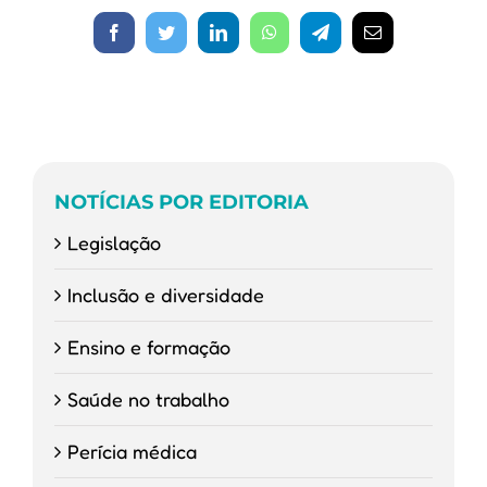
e
deve
Facebook
Twitter
LinkedIn
WhatsApp
Telegram
E-
melhorar
mail
a
gestão
da
saúde
ocupacional,
avalia
diretora
NOTÍCIAS POR EDITORIA
da
ANAMT
Legislação
Inclusão e diversidade
Ensino e formação
Saúde no trabalho
Perícia médica