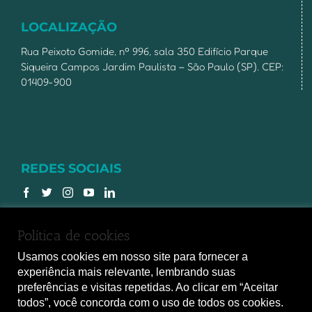
LOCALIZAÇÃO
Rua Peixoto Gomide, nº 996, sala 350 Edifício Parque
Siqueira Campos Jardim Paulista – São Paulo (SP). CEP:
01409-900
REDES SOCIAIS
Política de cookies
Usamos cookies em nosso site para fornecer a
experiência mais relevante, lembrando suas
preferências e visitas repetidas. Ao clicar em “Aceitar
Copyright 2017 - Todos os direitos reservados à
todos”, você concorda com o uso de todos os cookies.
Associação Nacional de Medicina do Trabalho