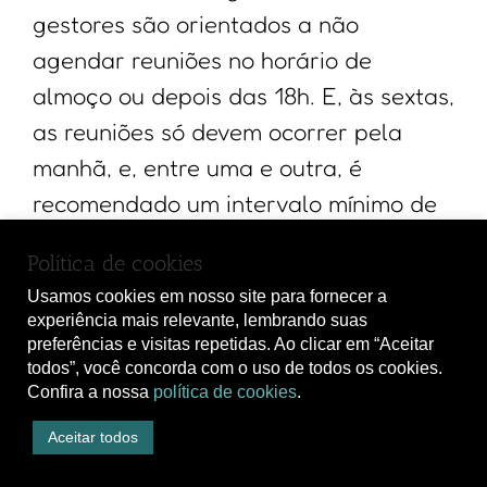
gestores são orientados a não
agendar reuniões no horário de
almoço ou depois das 18h. E, às sextas,
as reuniões só devem ocorrer pela
manhã, e, entre uma e outra, é
recomendado um intervalo mínimo de
dez minutos.
Política de cookies
“A saúde do colaborador é
Usamos cookies em nosso site para fornecer a
experiência mais relevante, lembrando suas
fundamental para a saúde da
preferências e visitas repetidas. Ao clicar em “Aceitar
empresa”, crava Ana Paula Franzoti,
todos”, você concorda com o uso de todos os cookies.
Confira a nossa
política de cookies
.
diretora de Desenvolvimento
Organizacional e Cultura da gigante
Aceitar todos
de bens de consumo. “Fazendo o que